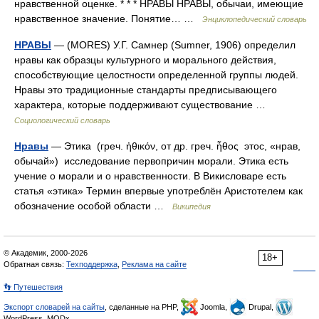
нравственной оценке. * * * НРАВЫ НРАВЫ, обычаи, имеющие
нравственное значение. Понятие… …
Энциклопедический словарь
НРАВЫ
— (MORES) У.Г. Самнер (Sumner, 1906) определил
нравы как образцы культурного и морального действия,
способствующие целостности определенной группы людей.
Нравы это традиционные стандарты предписывающего
характера, которые поддерживают существование …
Социологический словарь
Нравы
— Этика (греч. ἠθικόν, от др. греч. ἦθος этос, «нрав,
обычай») исследование первопричин морали. Этика есть
учение о морали и о нравственности. В Викисловаре есть
статья «этика» Термин впервые употреблён Аристотелем как
обозначение особой области …
Википедия
© Академик, 2000-2026
18+
Обратная связь:
Техподдержка
,
Реклама на сайте
👣 Путешествия
Экспорт словарей на сайты
, сделанные на PHP,
Joomla,
Drupal,
WordPress, MODx.